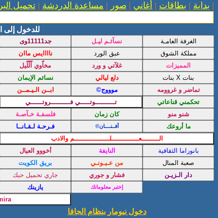
|
بداية
|
بطاقات
|
أغاني
|
صور
|
مساعدة الدردشة
|
تحميل البر
للدخول إلى ا
دخول نيومار بنظام الجافا