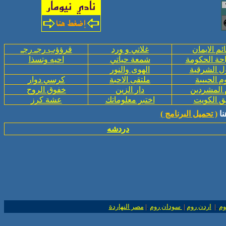
ئم الايمان
غلاتي و ورد
قرؤؤب رجـ رجـ
حة الحكومة
شمعة حيآتي
احيه وتسذا
ل الشرقية
الهوى والنور
م الحبيبة
ملتقى الاحبة
كرسي دوار
 المشردين
دار الزين
خفوق الروح
ق الكويت
اختبر معلوماتك
عشة كرز
ا
( تحميل البرنامج )
دردشه
وم
..
|
اردن روم
.
|
سودان روم
.
|
مصر النهاردة