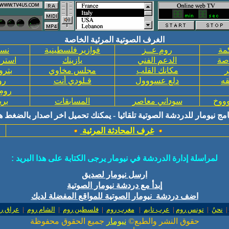
الغرف الصوتية المرئية الخاصة
مة
روم عــز
فوازير فلسطينية
نسا
صة
الدعم الفني
يازينك
استرا
ر
مكانك القلب
مجلس مخاوي
بترو
قه
دلع عسووول
قـلودي أنت
رو
روم
ووخ
سوداني معاصر
المسابقات
بري
امج نيومار
للدردشة الصوتية تلقائيا - يمكنك تحميل اخر اصدار بالضغط هن
غرف المحادثة المرئية
لمراسلة إدارة الدردشة في نيومار يرجى الكتابة على هذا البريد
:
ارسل نيومار لصديق
إبدأ مع دردشة نيومار الصوتية
اضف دردشة نيومار الصوتية للمواقع المفضلة لديك
.
|
نحنُ
.
|
تونس روم
|
عرب تايم
.
|
مغرب روم
.
|
فلسطين روم
..
|
الشام روم
..
|
عراق ر
حقوق النشر والطبع©
نيومار
جميع الحقوق محفوظة