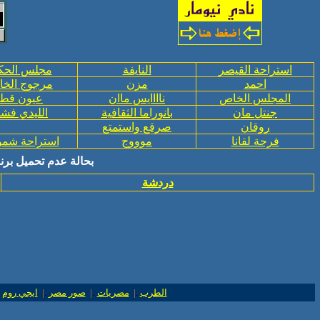
استراحة القيصر
النايفة
مجلس الحك
احمد
مزن
مرجوج الخا
المجلس الخاص
ناااايس ماان
عيون قط
جنتل مان
بانوراما الثقافية
الليدي فش
روقان
صرقع واستمتع
فرحة لقانا
موووج
استراحة شمو
بحالة عدم تحميل
برن
دردشة
الطرب
.
|
مصريات
.
|
صور مصر
.
|
ايجي روم